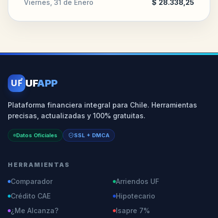
Viernes, 31 de Enero
$ 28.338,25
UF
UF
APP
Plataforma financiera integral para Chile. Herramientas
precisas, actualizadas y 100% gratuitas.
Datos Oficiales
SSL + DMCA
HERRAMIENTAS
Comparador
Arriendos UF
Crédito CAE
Hipotecario
¿Me Alcanza?
Isapre 7%