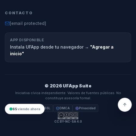
CONTACTO
[email protected]
APP DISPONIBLE
Instala UFApp desde tu navegador →
"Agregar a
inicio"
© 2026 UFApp Suite
Iniciativa cívica independiente. Valores de fuentes públicas. No
constituye asesoría formal.
SSL
DMCA
Privacidad
65
viendo ahora
CC BY-NC-SA 4.0