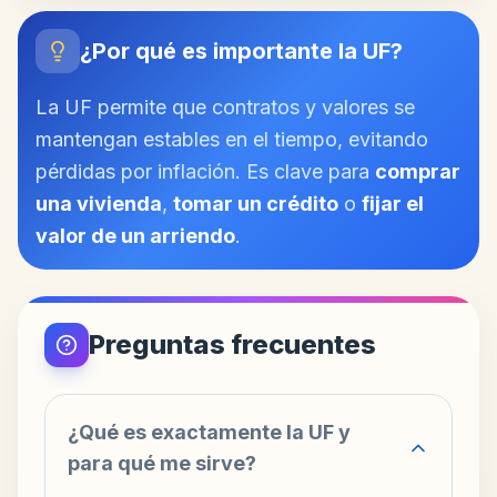
¿Por qué es importante la UF?
La UF permite que contratos y valores se
mantengan estables en el tiempo, evitando
pérdidas por inflación. Es clave para
comprar
una vivienda
,
tomar un crédito
o
fijar el
valor de un arriendo
.
Preguntas frecuentes
¿Qué es exactamente la UF y
para qué me sirve?