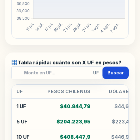
Tabla rápida: cuánto son X UF en pesos?
UF
Buscar
UF
PESOS CHILENOS
DÓLARES
1 UF
$40.844,79
$44,69
5 UF
$204.223,95
$223,47
10 UF
$408.447,9
$446,95