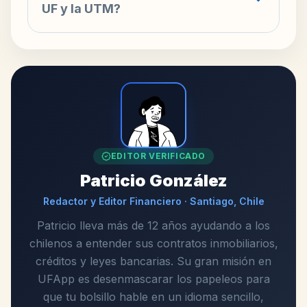
UF y la UTM?
EDITOR VERIFICADO
Patricio González
Redactor y Editor Financiero · Santiago, Chile
Patricio lleva más de 12 años ayudando a los
chilenos a entender sus contratos inmobiliarios,
créditos y leyes bancarias. Su gran misión en
UFApp es desenmascarar los papeleos para
que tu bolsillo hable en un idioma sencillo,