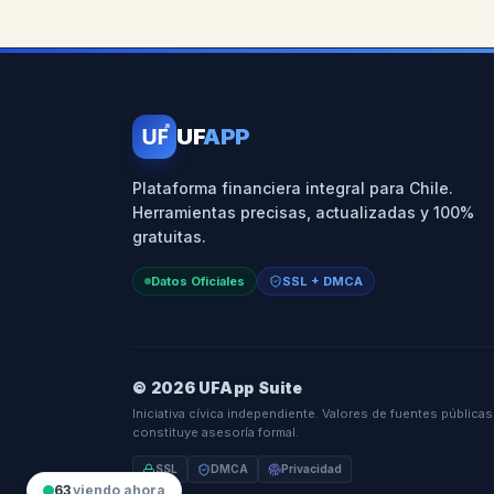
UF
UF
APP
Plataforma financiera integral para Chile.
Herramientas precisas, actualizadas y 100%
gratuitas.
Datos Oficiales
SSL + DMCA
© 2026 UFApp Suite
Iniciativa cívica independiente. Valores de fuentes públicas
constituye asesoría formal.
SSL
DMCA
Privacidad
63
viendo ahora