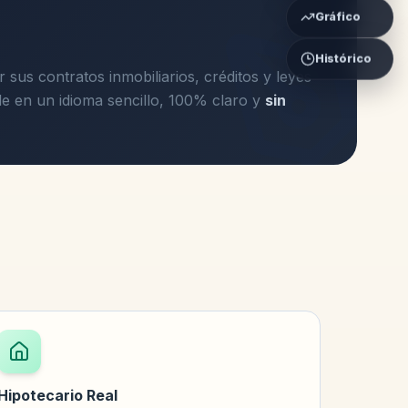
Gráfico
Histórico
 sus contratos inmobiliarios, créditos y leyes
e en un idioma sencillo, 100% claro y
sin
Hipotecario Real