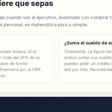
iere que sepas
aje cuando vas al ejecutivo, ilusionado con comprar
es personal, es matemática pura y simple:
¿Suma el sueldo de 
ales limpios. Si el
Totalmente. La figura he
ón (más del 25% de su
ambos juntan sus sueldos
hazar de forma
pueden pedir un crédito 
 financiera por la CMF.
dos por tres. Recomendab
se.