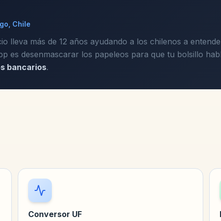
go, Chile
cio lleva más de 12 años ayudando a los chilenos a entender
p es desenmascarar los papeleos para que tu bolsillo habl
os bancarios
.
Conversor UF