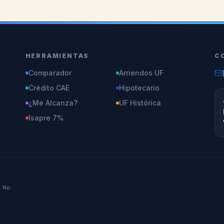
HERRAMIENTAS
C
Comparador
Arriendos UF
Crédito CAE
Hipotecario
¿Me Alcanza?
UF Histórica
Isapre 7%
. No