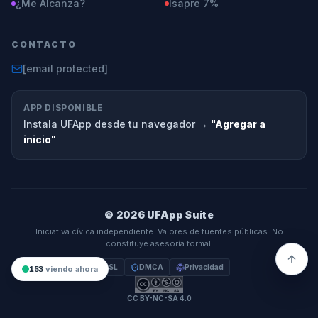
¿Me Alcanza?
Isapre 7%
CONTACTO
[email protected]
APP DISPONIBLE
Instala UFApp desde tu navegador →
"Agregar a
inicio"
© 2026 UFApp Suite
Iniciativa cívica independiente. Valores de fuentes públicas. No
constituye asesoría formal.
SSL
DMCA
Privacidad
153
viendo ahora
CC BY-NC-SA 4.0