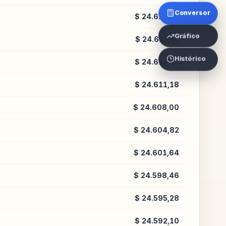
Conversor
$ 24.620,73
Gráfico
$ 24.617,55
Histórico
$ 24.614,37
$ 24.611,18
$ 24.608,00
$ 24.604,82
$ 24.601,64
$ 24.598,46
$ 24.595,28
$ 24.592,10