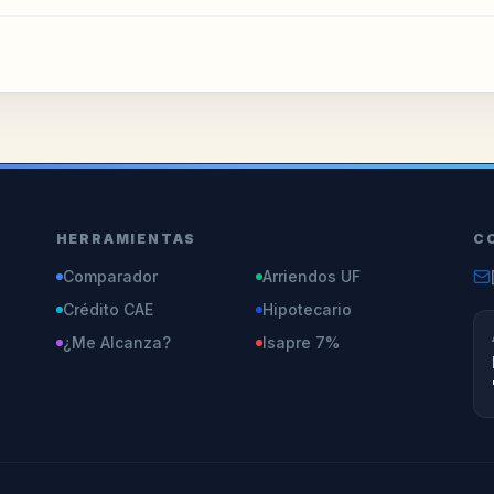
HERRAMIENTAS
C
Comparador
Arriendos UF
Crédito CAE
Hipotecario
¿Me Alcanza?
Isapre 7%