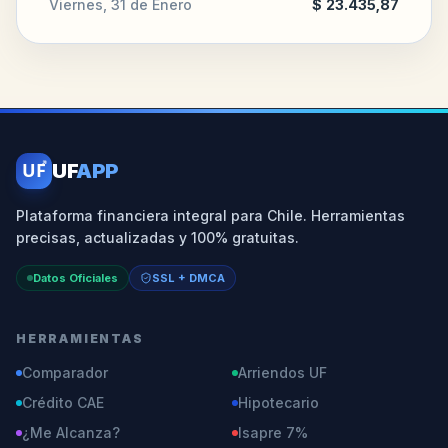
Viernes, 31 de Enero
$ 23.435,87
UF
UF
APP
Plataforma financiera integral para Chile. Herramientas
precisas, actualizadas y 100% gratuitas.
Datos Oficiales
SSL + DMCA
HERRAMIENTAS
Comparador
Arriendos UF
Crédito CAE
Hipotecario
¿Me Alcanza?
Isapre 7%