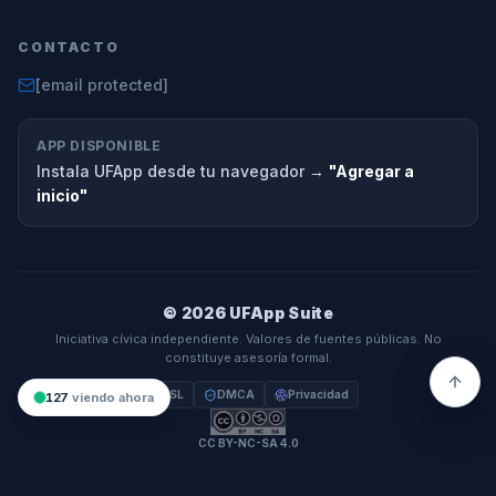
CONTACTO
[email protected]
APP DISPONIBLE
Instala UFApp desde tu navegador →
"Agregar a
inicio"
© 2026 UFApp Suite
Iniciativa cívica independiente. Valores de fuentes públicas. No
constituye asesoría formal.
SSL
DMCA
Privacidad
127
viendo ahora
CC BY-NC-SA 4.0