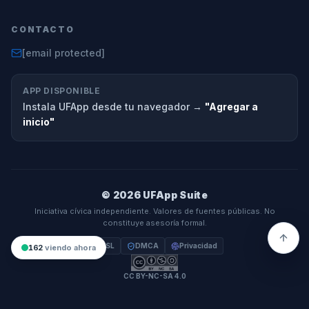
CONTACTO
[email protected]
APP DISPONIBLE
Instala UFApp desde tu navegador →
"Agregar a
inicio"
© 2026 UFApp Suite
Iniciativa cívica independiente. Valores de fuentes públicas. No
constituye asesoría formal.
SSL
DMCA
Privacidad
162
viendo ahora
CC BY-NC-SA 4.0