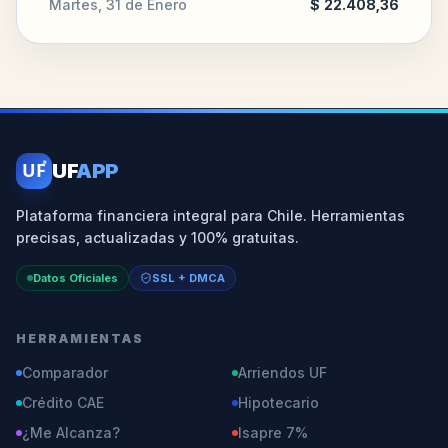
Martes, 31 de Enero
$ 22.408,36
UF
UF
APP
Plataforma financiera integral para Chile. Herramientas
precisas, actualizadas y 100% gratuitas.
Datos Oficiales
SSL + DMCA
HERRAMIENTAS
Comparador
Arriendos UF
Crédito CAE
Hipotecario
¿Me Alcanza?
Isapre 7%