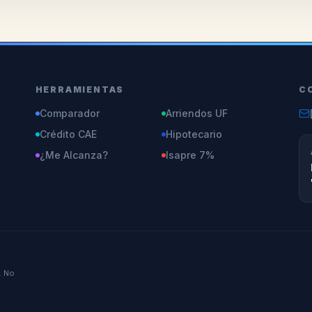
HERRAMIENTAS
C
Comparador
Arriendos UF
Crédito CAE
Hipotecario
¿Me Alcanza?
Isapre 7%
. No