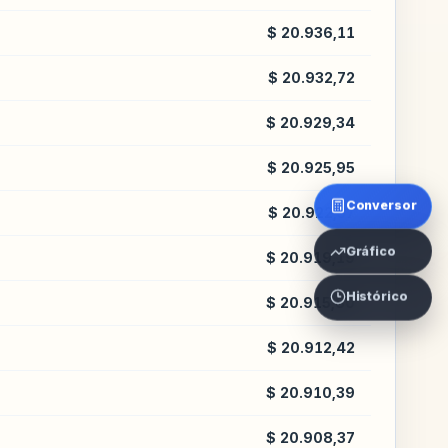
$ 20.936,11
$ 20.932,72
$ 20.929,34
$ 20.925,95
Conversor
$ 20.922,57
Gráfico
$ 20.919,19
Histórico
$ 20.915,80
$ 20.912,42
$ 20.910,39
$ 20.908,37