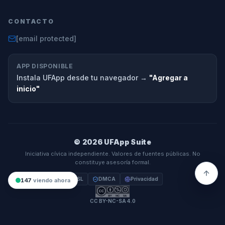
CONTACTO
[email protected]
APP DISPONIBLE
Instala UFApp desde tu navegador →
"Agregar a
inicio"
© 2026 UFApp Suite
Iniciativa cívica independiente. Valores de fuentes públicas. No
constituye asesoría formal.
SSL
DMCA
Privacidad
147
viendo ahora
CC BY-NC-SA 4.0