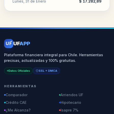
Lunes, 31 de Enero
$ 17.282,89
UF
UF
APP
Plataforma financiera integral para Chile. Herramientas
precisas, actualizadas y 100% gratuitas.
Datos Oficiales
SSL + DMCA
HERRAMIENTAS
Comparador
Arriendos UF
Crédito CAE
Hipotecario
¿Me Alcanza?
Isapre 7%