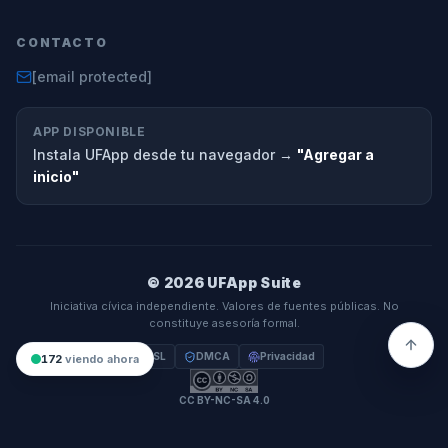
CONTACTO
[email protected]
APP DISPONIBLE
Instala UFApp desde tu navegador →
"Agregar a
inicio"
© 2026 UFApp Suite
Iniciativa cívica independiente. Valores de fuentes públicas. No
constituye asesoría formal.
SSL
DMCA
Privacidad
172
viendo ahora
CC BY-NC-SA 4.0