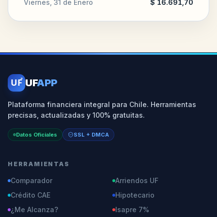
Viernes, 31 de Enero
$ 16.691,70
UF
UF
APP
Plataforma financiera integral para Chile. Herramientas
precisas, actualizadas y 100% gratuitas.
Datos Oficiales
SSL + DMCA
HERRAMIENTAS
Comparador
Arriendos UF
Crédito CAE
Hipotecario
¿Me Alcanza?
Isapre 7%