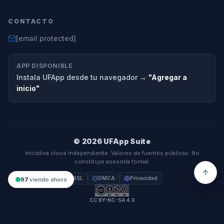
CONTACTO
[email protected]
APP DISPONIBLE
Instala UFApp desde tu navegador →
"Agregar a
inicio"
© 2026 UFApp Suite
Iniciativa cívica independiente. Valores de fuentes públicas. No
constituye asesoría formal.
SSL
DMCA
Privacidad
97
viendo ahora
CC BY-NC-SA 4.0