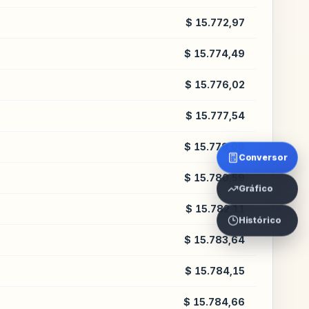
$ 15.772,97
$ 15.774,49
$ 15.776,02
$ 15.777,54
$ 15.779,06
Conversor
$ 15.780,59
Gráfico
$ 15.782,11
Histórico
$ 15.783,64
$ 15.784,15
$ 15.784,66