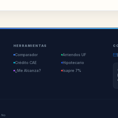
HERRAMIENTAS
C
Comparador
Arriendos UF
Crédito CAE
Hipotecario
¿Me Alcanza?
Isapre 7%
. No