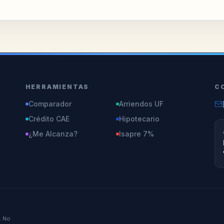
HERRAMIENTAS
C
Comparador
Arriendos UF
Crédito CAE
Hipotecario
¿Me Alcanza?
Isapre 7%
. No