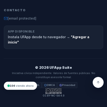
CONTACTO
[email protected]
APP DISPONIBLE
Instala UFApp desde tu navegador →
"Agregar a
inicio"
© 2026 UFApp Suite
Iniciativa cívica independiente. Valores de fuentes públicas. No
constituye asesoría formal.
SSL
DMCA
Privacidad
104
viendo ahora
CC BY-NC-SA 4.0