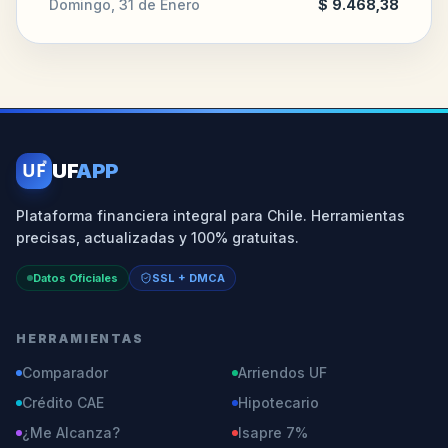
Domingo, 31 de Enero
$ 9.468,38
UF
UF
APP
Plataforma financiera integral para Chile. Herramientas
precisas, actualizadas y 100% gratuitas.
Datos Oficiales
SSL + DMCA
HERRAMIENTAS
Comparador
Arriendos UF
Crédito CAE
Hipotecario
¿Me Alcanza?
Isapre 7%