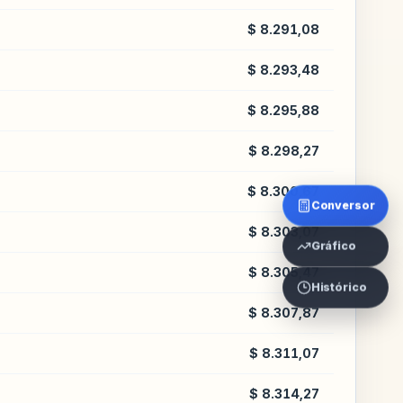
$ 8.291,08
$ 8.293,48
$ 8.295,88
$ 8.298,27
$ 8.300,67
Conversor
$ 8.303,07
Gráfico
$ 8.305,47
Histórico
$ 8.307,87
$ 8.311,07
$ 8.314,27