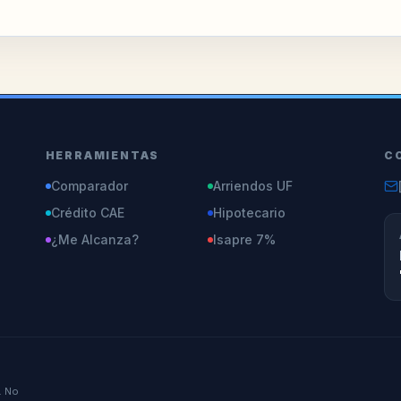
HERRAMIENTAS
C
Comparador
Arriendos UF
Crédito CAE
Hipotecario
¿Me Alcanza?
Isapre 7%
. No