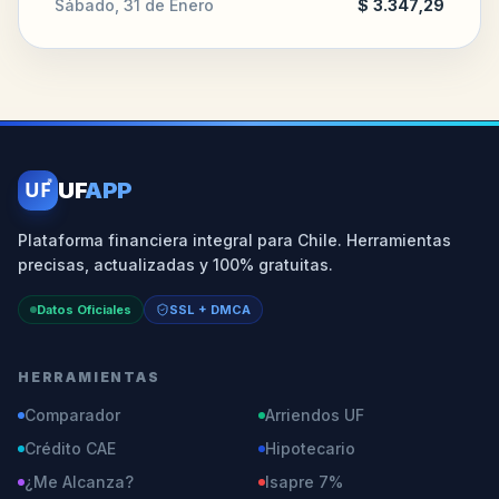
Sábado, 31 de Enero
$ 3.347,29
UF
UF
APP
Plataforma financiera integral para Chile. Herramientas
precisas, actualizadas y 100% gratuitas.
Datos Oficiales
SSL + DMCA
HERRAMIENTAS
Comparador
Arriendos UF
Crédito CAE
Hipotecario
¿Me Alcanza?
Isapre 7%