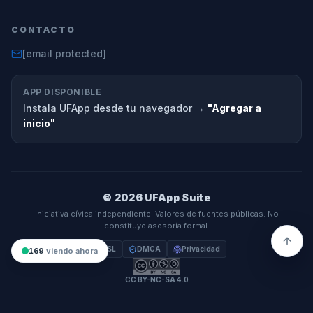
CONTACTO
[email protected]
APP DISPONIBLE
Instala UFApp desde tu navegador →
"Agregar a
inicio"
© 2026 UFApp Suite
Iniciativa cívica independiente. Valores de fuentes públicas. No
constituye asesoría formal.
SSL
DMCA
Privacidad
169
viendo ahora
CC BY-NC-SA 4.0